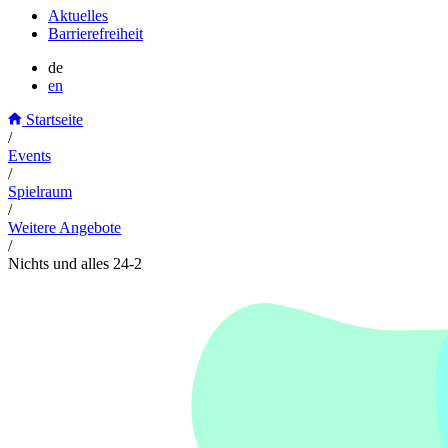
Aktuelles
Barrierefreiheit
de
en
Startseite
/
Events
/
Spielraum
/
Weitere Angebote
/
Nichts und alles 24-2