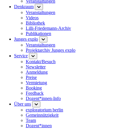
Veranstaltungen
Denkraum
Veranstaltungen
Videos
Bibliothek
Lilli-Friedemann-Archiv
Publikationen
Junges explo
Veranstaltungen
Projektarchiv Junges explo
Service
Kontakt/Besuch
Newsletter
Anmeldung
Preise
Vermietung
Booking
Feedback
Dozent*innen-Info
Über uns
exploratorium berlin
Gemeinnützigkeit
Team
Dozent*innen