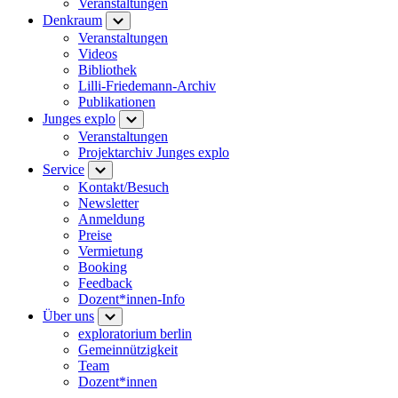
Veranstaltungen
Denkraum
Veranstaltungen
Videos
Bibliothek
Lilli-Friedemann-Archiv
Publikationen
Junges explo
Veranstaltungen
Projektarchiv Junges explo
Service
Kontakt/Besuch
Newsletter
Anmeldung
Preise
Vermietung
Booking
Feedback
Dozent*innen-Info
Über uns
exploratorium berlin
Gemeinnützigkeit
Team
Dozent*innen