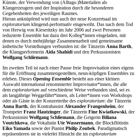
Künste, der Verwendung von (Alltags-)Materialien als
Klangerzeugern und der Inspiration durch die besonderen
Gegebenheiten des jeweiligen Raumes.
Hieran anknüpfend wird nun auch der neue Konzertsaal im
exploratorium
klingend-performativ eingeweiht. Das nach dem Tod
von Herwig von Kieseritzky im Jahr 2006 auf zwei Personen
reduzierte Ensemble hat dazu drei Kolleg*innen eingeladen, mit
denen es durch mehrjährige Zusammenarbeit und gemeinsame
ästhetische Vorstellungen verbunden ist: die Tänzerin
Anna Barth
,
die Klangperformerin
Aida Shahidi
und den Perkussionisten
Wolfgang Schliemann
.
Im zweiten Teil ist nach einer Pause freie Improvisation eines eigens
für die Eröffnung zusammengestellten, neun-köpfigen Ensembles zu
erleben. Dieses
Opening Ensemble
besteht aus einer kleinen
Auswahl international renommierter Improvisator*innen, die alle
dem
exploratorium
auf verschiedene Weise verbunden sind, sei es
als langjährige Weggefährt*innen, als Leiter*innen von Workshops
oder als Gäste in der Konzertreihe des
exploratorium
: die Tänzerin
Anna Barth
, der Kontrabassist
Alexander Frangenheim
, der
Trompeter
Franz Hautzinger
, die Tänzerin
Fine Kwiatkowski
, der
Perkussionist
Wolfgang Schliemann
, die Geigerin
Biliana
Voutchkova
, die Vokalistin
Ute Wassermann
, die Blockflötistin
Eiko Yamada
sowie der Pianist
Philip Zoubek
. Paradigmatisch
repräsentieren sie in vielerlei Hinsicht die im
exploratorium