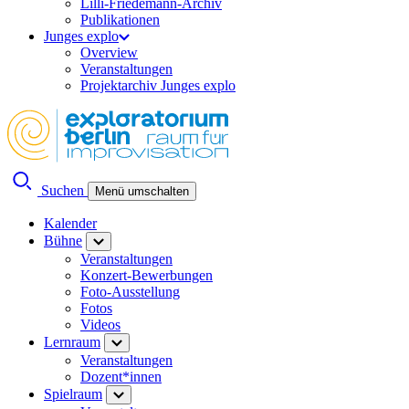
Lilli-Friedemann-Archiv
Publikationen
Junges explo
Overview
Veranstaltungen
Projektarchiv Junges explo
Suchen
Menü umschalten
Kalender
Bühne
Veranstaltungen
Konzert-Bewerbungen
Foto-Ausstellung
Fotos
Videos
Lernraum
Veranstaltungen
Dozent*innen
Spielraum