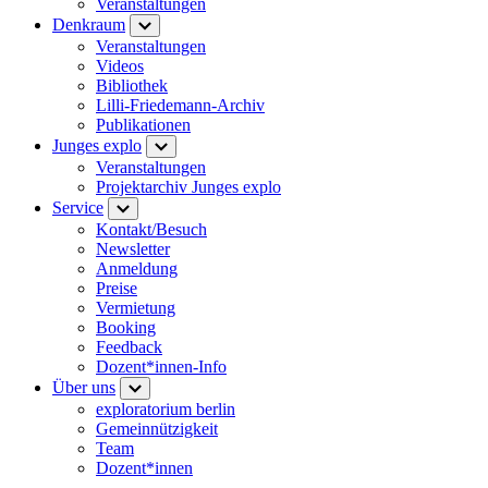
Veranstaltungen
Denkraum
Veranstaltungen
Videos
Bibliothek
Lilli-Friedemann-Archiv
Publikationen
Junges explo
Veranstaltungen
Projektarchiv Junges explo
Service
Kontakt/Besuch
Newsletter
Anmeldung
Preise
Vermietung
Booking
Feedback
Dozent*innen-Info
Über uns
exploratorium berlin
Gemeinnützigkeit
Team
Dozent*innen