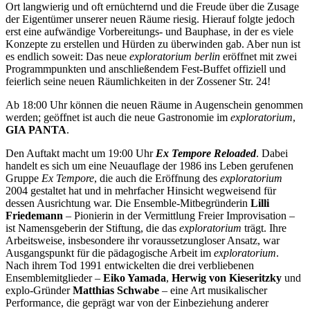
Ort langwierig und oft ernüchternd und die Freude über die Zusage
der Eigentümer unserer neuen Räume riesig. Hierauf folgte jedoch
erst eine aufwändige Vorbereitungs- und Bauphase, in der es viele
Konzepte zu erstellen und Hürden zu überwinden gab. Aber nun ist
es endlich soweit: Das neue
exploratorium berlin
eröffnet mit zwei
Programmpunkten und anschließendem Fest-Buffet offiziell und
feierlich seine neuen Räumlichkeiten in der Zossener Str. 24!
Ab 18:00 Uhr können die neuen Räume in Augenschein genommen
werden; geöffnet ist auch die neue Gastronomie im
exploratorium
,
GIA PANTA
.
Den Auftakt macht um 19:00 Uhr
Ex Tempore Reloaded
. Dabei
handelt es sich um eine Neuauflage der 1986 ins Leben gerufenen
Gruppe
Ex Tempore
, die auch die Eröffnung des
exploratorium
2004 gestaltet hat und in mehrfacher Hinsicht wegweisend für
dessen Ausrichtung war. Die Ensemble-Mitbegründerin
Lilli
Friedemann
– Pionierin in der Vermittlung Freier Improvisation –
ist Namensgeberin der Stiftung, die das
exploratorium
trägt. Ihre
Arbeitsweise, insbesondere ihr voraussetzungloser Ansatz, war
Ausgangspunkt für die pädagogische Arbeit im
exploratorium
.
Nach ihrem Tod 1991 entwickelten die drei verbliebenen
Ensemblemitglieder –
Eiko Yamada
,
Herwig von Kieseritzky
und
explo-Gründer
Matthias Schwabe
– eine Art musikalischer
Performance, die geprägt war von der Einbeziehung anderer