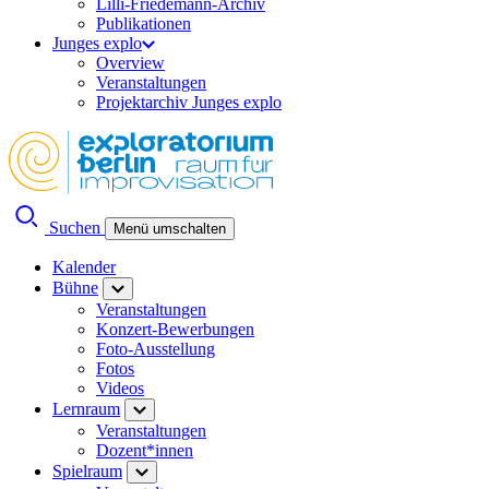
Lilli-Friedemann-Archiv
Publikationen
Junges explo
Overview
Veranstaltungen
Projektarchiv Junges explo
Suchen
Menü umschalten
Kalender
Bühne
Veranstaltungen
Konzert-Bewerbungen
Foto-Ausstellung
Fotos
Videos
Lernraum
Veranstaltungen
Dozent*innen
Spielraum