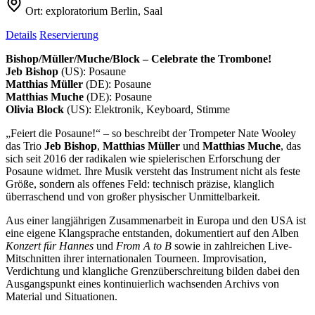
Ort:
exploratorium Berlin, Saal
Details
Reservierung
Bishop/Müller/Muche/Block – Celebrate the Trombone!
Jeb Bishop
(US): Posaune
Matthias Müller
(DE): Posaune
Matthias Muche
(DE): Posaune
Olivia Block
(US): Elektronik, Keyboard, Stimme
„Feiert die Posaune!“ – so beschreibt der Trompeter Nate Wooley
das Trio
Jeb Bishop
,
Matthias Müller
und
Matthias Muche
, das
sich seit 2016 der radikalen wie spielerischen Erforschung der
Posaune widmet. Ihre Musik versteht das Instrument nicht als feste
Größe, sondern als offenes Feld: technisch präzise, klanglich
überraschend und von großer physischer Unmittelbarkeit.
Aus einer langjährigen Zusammenarbeit in Europa und den USA ist
eine eigene Klangsprache entstanden, dokumentiert auf den Alben
Konzert für Hannes
und
From A to B
sowie in zahlreichen Live-
Mitschnitten ihrer internationalen Tourneen. Improvisation,
Verdichtung und klangliche Grenzüberschreitung bilden dabei den
Ausgangspunkt eines kontinuierlich wachsenden Archivs von
Material und Situationen.