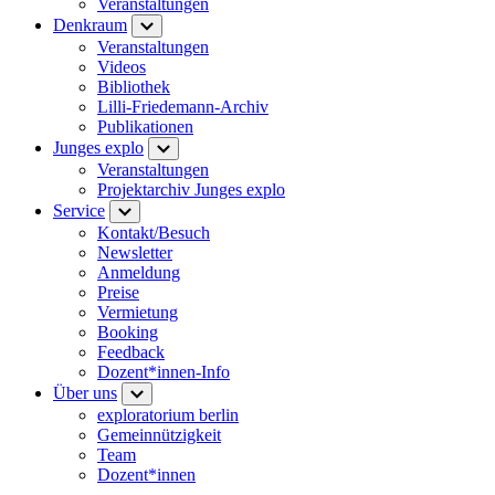
Veranstaltungen
Denkraum
Veranstaltungen
Videos
Bibliothek
Lilli-Friedemann-Archiv
Publikationen
Junges explo
Veranstaltungen
Projektarchiv Junges explo
Service
Kontakt/Besuch
Newsletter
Anmeldung
Preise
Vermietung
Booking
Feedback
Dozent*innen-Info
Über uns
exploratorium berlin
Gemeinnützigkeit
Team
Dozent*innen