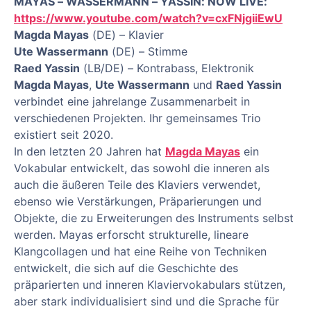
MAYAS – WASSERMANN – YASSIN: NOW LIVE:
https://www.youtube.com/watch?v=cxFNjgiiEwU
Magda Mayas
(DE) – Klavier
Ute Wassermann
(DE) – Stimme
Raed Yassin
(LB/DE) – Kontrabass, Elektronik
Magda Mayas
,
Ute Wassermann
und
Raed Yassin
verbindet eine jahrelange Zusammenarbeit in
verschiedenen Projekten. Ihr gemeinsames Trio
existiert seit 2020.
In den letzten 20 Jahren hat
Magda Mayas
ein
Vokabular entwickelt, das sowohl die inneren als
auch die äußeren Teile des Klaviers verwendet,
ebenso wie Verstärkungen, Präparierungen und
Objekte, die zu Erweiterungen des Instruments selbst
werden. Mayas erforscht strukturelle, lineare
Klangcollagen und hat eine Reihe von Techniken
entwickelt, die sich auf die Geschichte des
präparierten und inneren Klaviervokabulars stützen,
aber stark individualisiert sind und die Sprache für