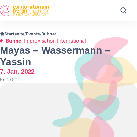
Skip to main content
M
Suchen
Startseite
Events
Bühne
/
/
/
Bühne
: Improvisation International
Mayas – Wassermann –
Yassin
7. Jan. 2022
Fr,
20:00