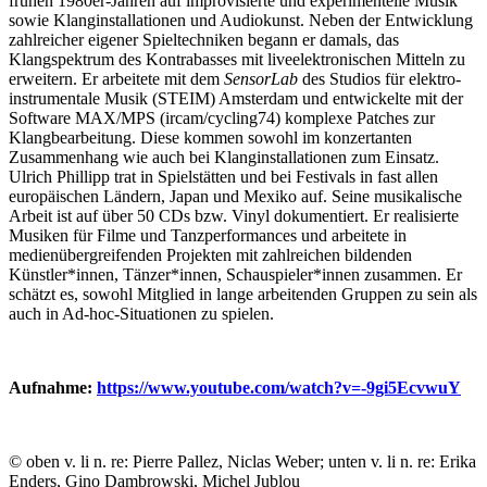
frühen 1980er-Jahren auf improvisierte und experimentelle Musik
sowie Klanginstallationen und Audiokunst. Neben der Entwicklung
zahlreicher eigener Spieltechniken begann er damals, das
Klangspektrum des Kontrabasses mit liveelektronischen Mitteln zu
erweitern. Er arbeitete mit dem
SensorLab
des Studios für elektro-
instrumentale Musik (STEIM) Amsterdam und entwickelte mit der
Software MAX/MPS (ircam/cycling74) komplexe Patches zur
Klangbearbeitung. Diese kommen sowohl im konzertanten
Zusammenhang wie auch bei Klanginstallationen zum Einsatz.
Ulrich Phillipp trat in Spielstätten und bei Festivals in fast allen
europäischen Ländern, Japan und Mexiko auf. Seine musikalische
Arbeit ist auf über 50 CDs bzw. Vinyl dokumentiert. Er realisierte
Musiken für Filme und Tanzperformances und arbeitete in
medienübergreifenden Projekten mit zahlreichen bildenden
Künstler*innen, Tänzer*innen, Schauspieler*innen zusammen. Er
schätzt es, sowohl Mitglied in lange arbeitenden Gruppen zu sein als
auch in Ad-hoc-Situationen zu spielen.
Aufnahme:
https://www.youtube.com/watch?v=-9gi5EcvwuY
© oben v. li n. re: Pierre Pallez, Niclas Weber; unten v. li n. re: Erika
Enders, Gino Dambrowski, Michel Jublou