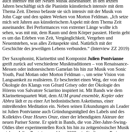
auch intensiv mit der Neuen Musik auseinander. In den letzten
Jahren beschäftigt sich die Pianistin künstlerisch intensiv mit dem
Thema Zeit. Ebenso befasste sie sich intensiv mit der Musik von
John Cage und den späten Werken von Morton Feldman. „Ich setze
mich seit Jahren aus künstlerischem Aspekt mit dem Thema Zeit
auseinander. Bei Performances von extremer Länge wollte ich
sehen, was mit mir, dem Raum und dem Körper passiert. Hierin geht
es um das Erleben von Zeit, Vergänglichkeit, Vergehen und
Neuentstehen, was alles Zeitaspekte sind. Natürlich mit der
Geschichte des jeweiligen Lebens verbunden.“ (Interview ZZ 2019)
Der Saxophonist, Klarinettist und Komponist
Julien Pontvianne
greift zurück auf verschiedene Musiktraditionen – von Renaissance-
Messen oder indonesischem Gamelan bis hin zur Musik von Sonic
Youth, Paul Motian oder Morton Feldman –, um seine Vision von
Langsamkeit zu realisieren. Er beschreitet einen Weg, der von der
Ökologie des Klangs von Gérard Grisey oder der Ökologie des
Hörens von Salvatore Sciarrino inspiriert ist. Mit Bands wie dem
Klarinettenquartett
Watt
, dem
AUM grand ensemble
,
Kepler
oder
Abhra
lädt er zu einer Art hedonistischem Asketismus, einer
mitreißenden Meditation ein. Neben seinen Erkundungen als Leader
ist Julien
Pontvianne
auch Gründungsmitglied des Labels und des
Kollektivs
Onze Heures Onze
, einer der lebendigsten Akteure der
neuen Pariser Szene. Er spielt in Bands, die von 20er-Jahre-Swing-
Oldies über experimentellen Rock bis hin zu zeitgenössischer Musik