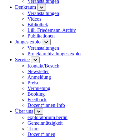
Veranstaltungen
Denkraum
Veranstaltungen
Videos
Bibliothek
Lilli-Friedemann-Archiv
Publikationen
Junges explo
Veranstaltungen
Projektarchiv Junges explo
Service
Kontakt/Besuch
Newsletter
Anmeldung
Preise
Vermietung
Booking
Feedback
Dozent*innen-Info
Über uns
exploratorium berlin
Gemeinnützigkeit
Team
Dozent*innen