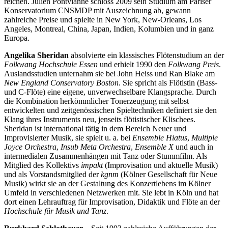
reichen. Julien
Pontvianne
schloss 2009 sein Studium am Pariser
Konservatorium CNSMDP mit Auszeichnung ab, gewann
zahlreiche Preise und spielte in New York, New-Orleans, Los
Angeles, Montreal, China, Japan, Indien, Kolumbien und in ganz
Europa.
Angelika Sheridan
absolvierte ein klassisches Flötenstudium an der
Folkwang Hochschule Essen
und erhielt 1990 den
Folkwang Preis
.
Auslandsstudien unternahm sie bei John Heiss und Ran Blake am
New England Conservatory Boston
. Sie spricht als Flötistin (Bass-
und C-Flöte) eine eigene, unverwechselbare Klangsprache. Durch
die Kombination herkömmlicher Tonerzeugung mit selbst
entwickelten und zeitgenössischen Spieltechniken definiert sie den
Klang ihres Instruments neu, jenseits flötistischer Klischees.
Sheridan ist international tätig in dem Bereich Neuer und
Improvisierter Musik, sie spielt u. a. bei
Ensemble Hiatus
,
Multiple
Joyce Orchestra
,
Insub Meta Orchestra
,
Ensemble X
und auch in
intermedialen Zusammenhängen mit Tanz oder Stummfilm. Als
Mitglied des Kollektivs
impakt
(Improvisation und aktuelle Musik)
und als Vorstandsmitglied der
kgnm
(Kölner Gesellschaft für Neue
Musik) wirkt sie an der Gestaltung des Konzertlebens im Kölner
Umfeld in verschiedenen Netzwerken mit. Sie lebt in Köln und hat
dort einen Lehrauftrag für Improvisation, Didaktik und Flöte an der
Hochschule für Musik und Tanz
.