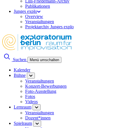
Lilli-Friedemann-Archiv
Publikationen
Junges explo
Overview
Veranstaltungen
Projektarchiv Junges explo
Suchen
Menü umschalten
Kalender
Bühne
Veranstaltungen
Konzert-Bewerbungen
Foto-Ausstellung
Fotos
Videos
Lernraum
Veranstaltungen
Dozent*innen
Spielraum