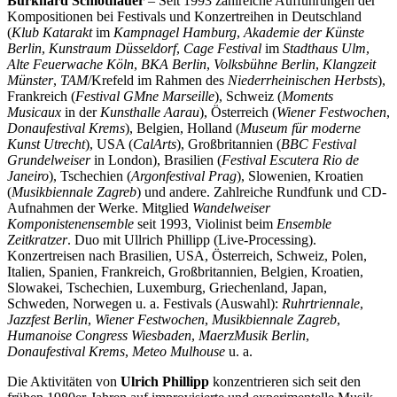
Burkhard Schlothauer
– Seit 1993 zahlreiche Aufführungen der
Kompositionen bei Festivals und Konzertreihen in Deutschland
(
Klub Katarakt
im
Kampnagel Hamburg
,
Akademie der Künste
Berlin
,
Kunstraum Düsseldorf
,
Cage Festival
im
Stadthaus Ulm
,
Alte Feuerwache Köln
,
BKA Berlin
,
Volksbühne Berlin
,
Klangzeit
Münster
,
TAM
/Krefeld im Rahmen des
Niederrheinischen Herbsts
),
Frankreich (
Festival GMne Marseille
), Schweiz (
Moments
Musicaux
in der
Kunsthalle Aarau
), Österreich (
Wiener Festwochen
,
Donaufestival Krems
), Belgien, Holland (
Museum für moderne
Kunst Utrecht
), USA (
CalArts
), Großbritannien (
BBC Festival
Grundelweiser
in London), Brasilien (
Festival Escutera Rio de
Janeiro
), Tschechien (
Argonfestival Prag
), Slowenien, Kroatien
(
Musikbiennale Zagreb
) und andere. Zahlreiche Rundfunk und CD-
Aufnahmen der Werke. Mitglied
Wandelweiser
Komponistenensemble
seit 1993, Violinist beim
Ensemble
Zeitkratzer
. Duo mit Ullrich Phillipp (Live-Processing).
Konzertreisen nach Brasilien, USA, Österreich, Schweiz, Polen,
Italien, Spanien, Frankreich, Großbritannien, Belgien, Kroatien,
Slowakei, Tschechien, Luxemburg, Griechenland, Japan,
Schweden, Norwegen u. a. Festivals (Auswahl):
Ruhrtriennale
,
Jazzfest Berlin
,
Wiener Festwochen
,
Musikbiennale Zagreb
,
Humanoise Congress Wiesbaden
,
MaerzMusik Berlin
,
Donaufestival Krems
,
Meteo Mulhouse
u. a.
Die Aktivitäten von
Ulrich Phillipp
konzentrieren sich seit den