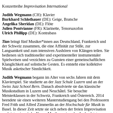
Konzertreihe
Improvisation International
Judith Wegmann
(CH): Klavier
Burkhard Schlothauer
(DE): Geige, Bratsche
Angelika Sheridan
(DE): Flöte
Julien Pontvianne
(FR): Klarinette, Tenorsaxofon
Ulrich Phillipp
(DE): Kontrabass
Tian
bringt fünf Musiker*innen aus Deutschland, Frankreich und
der Schweiz zusammen, die eine Affinität zur Stille, zur
Langsamkeit und zum intensiven Aushören von Klängen teilen. Sie
bedienen sich traditioneller und experimenteller instrumentaler
Spielweisen und verzichten zu Gunsten einer gemeinschaftlichen
Klanglichkeit auf solistische Gesten. Es entsteht eine kollektive
Musik asketischer Sinnlichkeit.
Judith Wegmann
begann im Alter von sechs Jahren mit dem
Klavierspiel. Sie studierte an der
Jazz Schule Luzern
und an der
Swiss Jazz School Bern
. Danach absolvierte sie das klassische
Musikstudium in Luzern und Neuchâtel. Sie besuchte
Meisterklassen in der Schweiz, Frankreich und Österreich. 2014
beendete sie einen weiteren Masterstudiengang bei den Professoren
Fred Frith und Alfred Zimmerlin an der
Hochschule für Musik
in
Basel. In dieser Zeit setzte sie sich neben der freien Improvisation