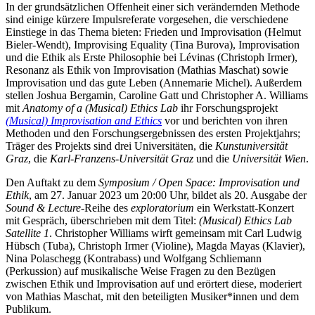
In der grundsätzlichen Offenheit einer sich verändernden Methode
sind einige kürzere Impulsreferate vorgesehen, die verschiedene
Einstiege in das Thema bieten: Frieden und Improvisation (Helmut
Bieler-Wendt), Improvising Equality (Tina Burova), Improvisation
und die Ethik als Erste Philosophie bei Lévinas (Christoph Irmer),
Resonanz als Ethik von Improvisation (Mathias Maschat) sowie
Improvisation und das gute Leben (Annemarie Michel). Außerdem
stellen Joshua Bergamin, Caroline Gatt und Christopher A. Williams
mit
Anatomy of a (Musical) Ethics Lab
ihr Forschungsprojekt
(Musical) Improvisation and Ethics
vor und berichten von ihren
Methoden und den Forschungsergebnissen des ersten Projektjahrs;
Träger des Projekts sind drei Universitäten, die
Kunstuniversität
Graz
, die
Karl-Franzens-Universität Graz
und die
Universität Wien
.
Den Auftakt zu dem
Symposium / Open Space: Improvisation und
Ethik
, am 27. Januar 2023 um 20:00 Uhr, bildet als 20. Ausgabe der
Sound & Lecture
-Reihe des
exploratorium
ein Werkstatt-Konzert
mit Gespräch, überschrieben mit dem Titel:
(Musical) Ethics Lab
Satellite 1
. Christopher Williams wirft gemeinsam mit Carl Ludwig
Hübsch (Tuba), Christoph Irmer (Violine), Magda Mayas (Klavier),
Nina Polaschegg (Kontrabass) und Wolfgang Schliemann
(Perkussion) auf musikalische Weise Fragen zu den Bezügen
zwischen Ethik und Improvisation auf und erörtert diese, moderiert
von Mathias Maschat, mit den beteiligten Musiker*innen und dem
Publikum.