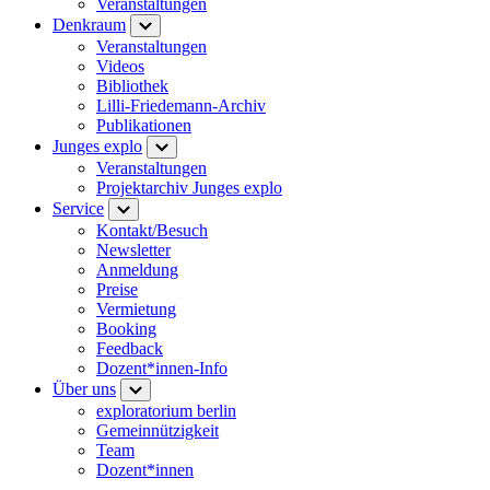
Veranstaltungen
Denkraum
Veranstaltungen
Videos
Bibliothek
Lilli-Friedemann-Archiv
Publikationen
Junges explo
Veranstaltungen
Projektarchiv Junges explo
Service
Kontakt/Besuch
Newsletter
Anmeldung
Preise
Vermietung
Booking
Feedback
Dozent*innen-Info
Über uns
exploratorium berlin
Gemeinnützigkeit
Team
Dozent*innen