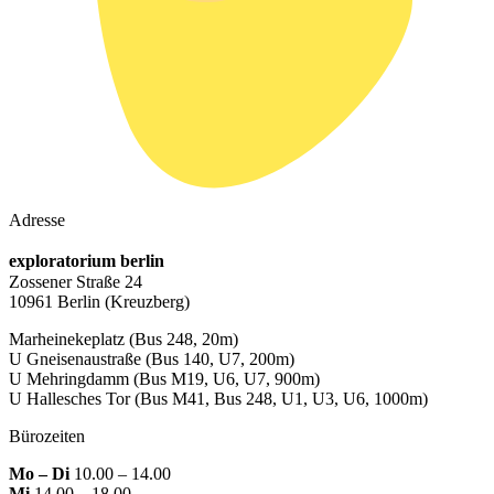
Adresse
exploratorium berlin
Zossener Straße 24
10961 Berlin
(Kreuzberg)
Marheinekeplatz
(Bus 248, 20m)
U Gneisenaustraße
(Bus 140, U7, 200m)
U Mehringdamm
(Bus M19, U6, U7, 900m)
U Hallesches Tor
(Bus M41, Bus 248, U1, U3, U6, 1000m)
Bürozeiten
Mo – Di
10.00 – 14.00
Mi
14.00 – 18.00