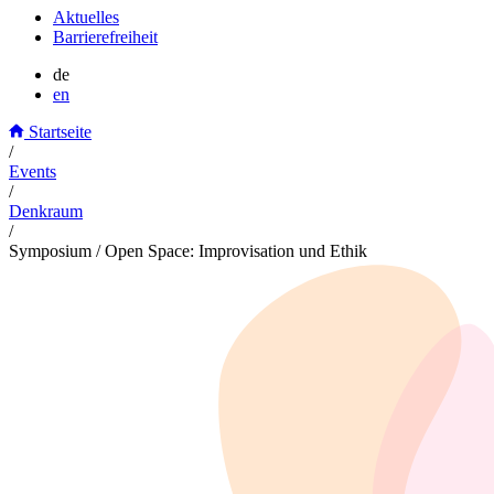
Aktuelles
Barrierefreiheit
de
en
Startseite
/
Events
/
Denkraum
/
Symposium / Open Space: Improvisation und Ethik