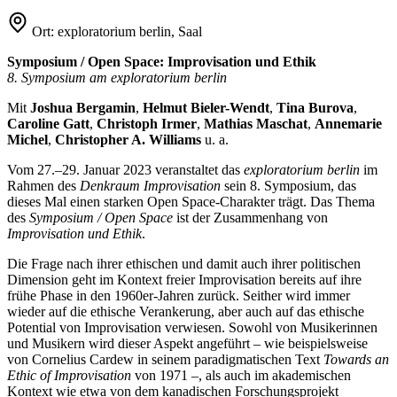
Ort:
exploratorium berlin, Saal
Symposium / Open Space: Improvisation und Ethik
8. Symposium am exploratorium berlin
Mit
Joshua Bergamin
,
Helmut Bieler-Wendt
,
Tina Burova
,
Caroline Gatt
,
Christoph Irmer
,
Mathias Maschat
,
Annemarie
Michel
,
Christopher A. Williams
u. a.
Vom 27.–29. Januar 2023 veranstaltet das
exploratorium berlin
im
Rahmen des
Denkraum Improvisation
sein 8. Symposium, das
dieses Mal einen starken Open Space-Charakter trägt. Das Thema
des
Symposium / Open Space
ist der Zusammenhang von
Improvisation und Ethik
.
Die Frage nach ihrer ethischen und damit auch ihrer politischen
Dimension geht im Kontext freier Improvisation bereits auf ihre
frühe Phase in den 1960er-Jahren zurück. Seither wird immer
wieder auf die ethische Verankerung, aber auch auf das ethische
Potential von Improvisation verwiesen. Sowohl von Musikerinnen
und Musikern wird dieser Aspekt angeführt – wie beispielsweise
von Cornelius Cardew in seinem paradigmatischen Text
Towards an
Ethic of Improvisation
von 1971 –, als auch im akademischen
Kontext wie etwa von dem kanadischen Forschungsprojekt