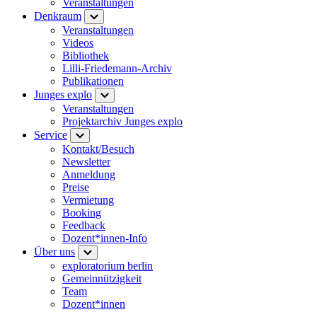
Veranstaltungen
Denkraum
Veranstaltungen
Videos
Bibliothek
Lilli-Friedemann-Archiv
Publikationen
Junges explo
Veranstaltungen
Projektarchiv Junges explo
Service
Kontakt/Besuch
Newsletter
Anmeldung
Preise
Vermietung
Booking
Feedback
Dozent*innen-Info
Über uns
exploratorium berlin
Gemeinnützigkeit
Team
Dozent*innen