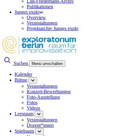
Lilli-Friedemann-Archiv
Publikationen
Junges explo
Overview
Veranstaltungen
Projektarchiv Junges explo
Suchen
Menü umschalten
Kalender
Bühne
Veranstaltungen
Konzert-Bewerbungen
Foto-Ausstellung
Fotos
Videos
Lernraum
Veranstaltungen
Dozent*innen
Spielraum