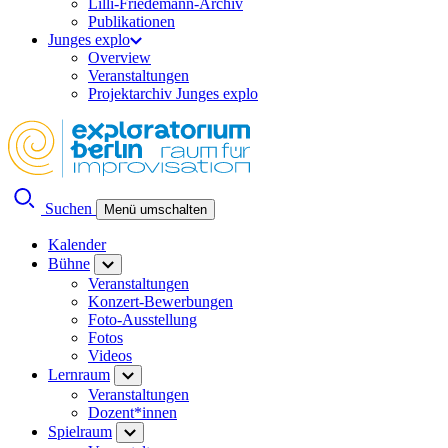
Lilli-Friedemann-Archiv
Publikationen
Junges explo
Overview
Veranstaltungen
Projektarchiv Junges explo
Suchen
Menü umschalten
Kalender
Bühne
Veranstaltungen
Konzert-Bewerbungen
Foto-Ausstellung
Fotos
Videos
Lernraum
Veranstaltungen
Dozent*innen
Spielraum