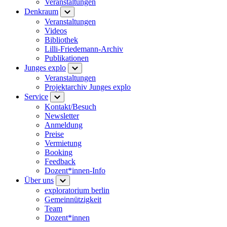
Veranstaltungen
Denkraum
Veranstaltungen
Videos
Bibliothek
Lilli-Friedemann-Archiv
Publikationen
Junges explo
Veranstaltungen
Projektarchiv Junges explo
Service
Kontakt/Besuch
Newsletter
Anmeldung
Preise
Vermietung
Booking
Feedback
Dozent*innen-Info
Über uns
exploratorium berlin
Gemeinnützigkeit
Team
Dozent*innen