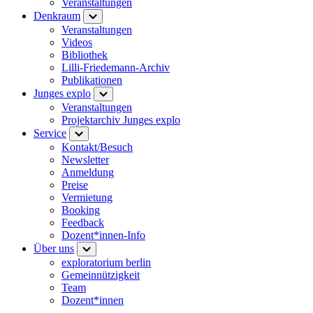
Veranstaltungen
Denkraum
Veranstaltungen
Videos
Bibliothek
Lilli-Friedemann-Archiv
Publikationen
Junges explo
Veranstaltungen
Projektarchiv Junges explo
Service
Kontakt/Besuch
Newsletter
Anmeldung
Preise
Vermietung
Booking
Feedback
Dozent*innen-Info
Über uns
exploratorium berlin
Gemeinnützigkeit
Team
Dozent*innen