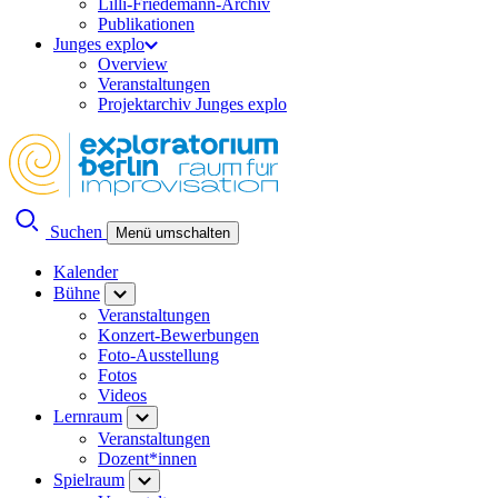
Lilli-Friedemann-Archiv
Publikationen
Junges explo
Overview
Veranstaltungen
Projektarchiv Junges explo
Suchen
Menü umschalten
Kalender
Bühne
Veranstaltungen
Konzert-Bewerbungen
Foto-Ausstellung
Fotos
Videos
Lernraum
Veranstaltungen
Dozent*innen
Spielraum