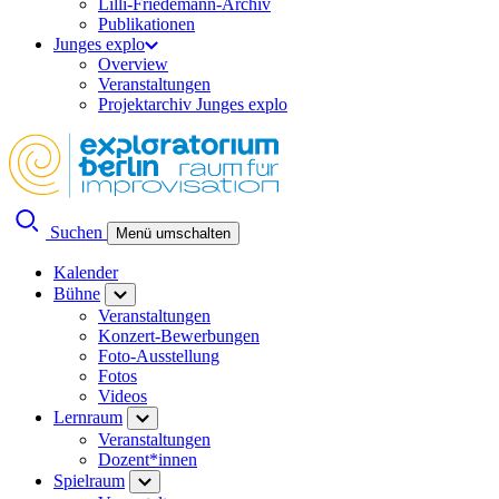
Lilli-Friedemann-Archiv
Publikationen
Junges explo
Overview
Veranstaltungen
Projektarchiv Junges explo
Suchen
Menü umschalten
Kalender
Bühne
Veranstaltungen
Konzert-Bewerbungen
Foto-Ausstellung
Fotos
Videos
Lernraum
Veranstaltungen
Dozent*innen
Spielraum