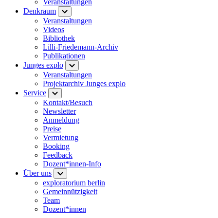
Veranstaltungen
Denkraum
Veranstaltungen
Videos
Bibliothek
Lilli-Friedemann-Archiv
Publikationen
Junges explo
Veranstaltungen
Projektarchiv Junges explo
Service
Kontakt/Besuch
Newsletter
Anmeldung
Preise
Vermietung
Booking
Feedback
Dozent*innen-Info
Über uns
exploratorium berlin
Gemeinnützigkeit
Team
Dozent*innen