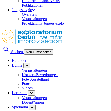
Lilli-Friedemann-Archiv
Publikationen
Junges explo
Overview
Veranstaltungen
Projektarchiv Junges explo
Suchen
Menü umschalten
Kalender
Bühne
Veranstaltungen
Konzert-Bewerbungen
Foto-Ausstellung
Fotos
Videos
Lernraum
Veranstaltungen
Dozent*innen
Spielraum