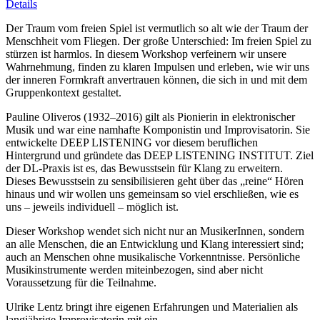
Details
Der Traum vom freien Spiel ist vermutlich so alt wie der Traum der
Menschheit vom Fliegen. Der große Unterschied: Im freien Spiel zu
stürzen ist harmlos. In diesem Workshop verfeinern wir unsere
Wahrnehmung, finden zu klaren Impulsen und erleben, wie wir uns
der inneren Formkraft anvertrauen können, die sich in und mit dem
Gruppenkontext gestaltet.
Pauline Oliveros (1932–2016) gilt als Pionierin in elektronischer
Musik und war eine namhafte Komponistin und Improvisatorin. Sie
entwickelte DEEP LISTENING vor diesem beruflichen
Hintergrund und gründete das DEEP LISTENING INSTITUT. Ziel
der DL-Praxis ist es, das Bewusstsein für Klang zu erweitern.
Dieses Bewusstsein zu sensibilisieren geht über das „reine“ Hören
hinaus und wir wollen uns gemeinsam so viel erschließen, wie es
uns – jeweils individuell – möglich ist.
Dieser Workshop wendet sich nicht nur an MusikerInnen, sondern
an alle Menschen, die an Entwicklung und Klang interessiert sind;
auch an Menschen ohne musikalische Vorkenntnisse. Persönliche
Musikinstrumente werden miteinbezogen, sind aber nicht
Voraussetzung für die Teilnahme.
Ulrike Lentz bringt ihre eigenen Erfahrungen und Materialien als
langjährige Improvisatorin mit ein.