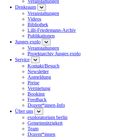
Veranstaltungen
Denkraum
Veranstaltungen
Videos
Bibliothek
Lilli-Friedemann-Archiv
Publikationen
Junges explo
Veranstaltungen
Projektarchiv Junges explo
Service
Kontakt/Besuch
Newsletter
Anmeldung
Preise
Vermietung
Booking
Feedback
Dozent*innen-Info
Über uns
exploratorium berlin
Gemeinnützigkeit
Team
Dozent*innen