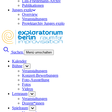
Lilli-Friedemann-Archiv
Publikationen
Junges explo
Overview
Veranstaltungen
Projektarchiv Junges explo
Suchen
Menü umschalten
Kalender
Bühne
Veranstaltungen
Konzert-Bewerbungen
Foto-Ausstellung
Fotos
Videos
Lernraum
Veranstaltungen
Dozent*innen
Spielraum