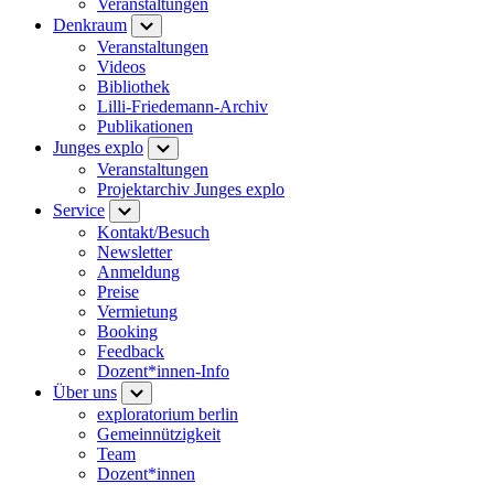
Veranstaltungen
Denkraum
Veranstaltungen
Videos
Bibliothek
Lilli-Friedemann-Archiv
Publikationen
Junges explo
Veranstaltungen
Projektarchiv Junges explo
Service
Kontakt/Besuch
Newsletter
Anmeldung
Preise
Vermietung
Booking
Feedback
Dozent*innen-Info
Über uns
exploratorium berlin
Gemeinnützigkeit
Team
Dozent*innen