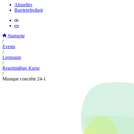
Aktuelles
Barrierefreiheit
de
en
Startseite
/
Events
/
Lernraum
/
Regelmäßige Kurse
/
Musique concrète 24-1