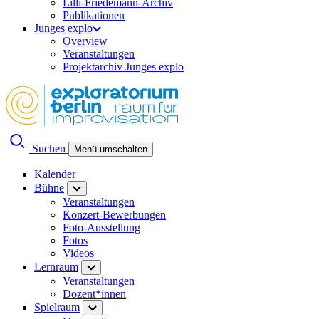
Lilli-Friedemann-Archiv
Publikationen
Junges explo
Overview
Veranstaltungen
Projektarchiv Junges explo
Suchen
Menü umschalten
Kalender
Bühne
Veranstaltungen
Konzert-Bewerbungen
Foto-Ausstellung
Fotos
Videos
Lernraum
Veranstaltungen
Dozent*innen
Spielraum