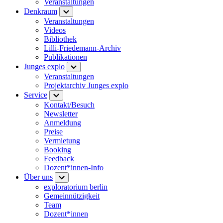
Veranstaltungen
Denkraum
Veranstaltungen
Videos
Bibliothek
Lilli-Friedemann-Archiv
Publikationen
Junges explo
Veranstaltungen
Projektarchiv Junges explo
Service
Kontakt/Besuch
Newsletter
Anmeldung
Preise
Vermietung
Booking
Feedback
Dozent*innen-Info
Über uns
exploratorium berlin
Gemeinnützigkeit
Team
Dozent*innen