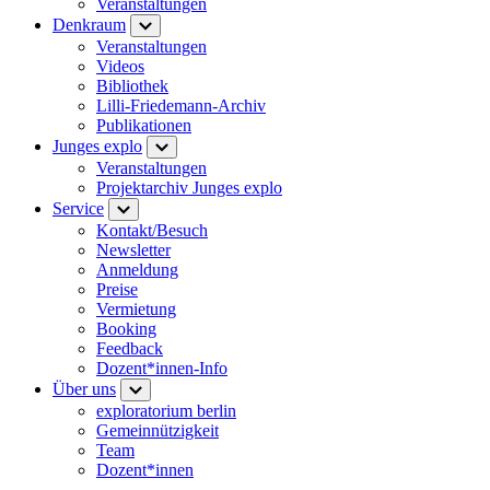
Veranstaltungen
Denkraum
Veranstaltungen
Videos
Bibliothek
Lilli-Friedemann-Archiv
Publikationen
Junges explo
Veranstaltungen
Projektarchiv Junges explo
Service
Kontakt/Besuch
Newsletter
Anmeldung
Preise
Vermietung
Booking
Feedback
Dozent*innen-Info
Über uns
exploratorium berlin
Gemeinnützigkeit
Team
Dozent*innen