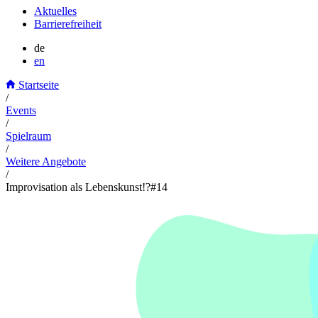
Aktuelles
Barrierefreiheit
de
en
Startseite
/
Events
/
Spielraum
/
Weitere Angebote
/
Improvisation als Lebenskunst!?#14