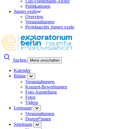
Lilli-Friedemann-Archiv
Publikationen
Junges explo
Overview
Veranstaltungen
Projektarchiv Junges explo
Suchen
Menü umschalten
Kalender
Bühne
Veranstaltungen
Konzert-Bewerbungen
Foto-Ausstellung
Fotos
Videos
Lernraum
Veranstaltungen
Dozent*innen
Spielraum