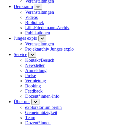
Veranstaltungen
Denkraum
Veranstaltungen
Videos
Bibliothek
Lilli-Friedemann-Archiv
Publikationen
Junges explo
Veranstaltungen
Projektarchiv Junges explo
Service
Kontakt/Besuch
Newsletter
Anmeldung
Preise
Vermietung
Booking
Feedback
Dozent*innen-Info
Über uns
exploratorium berlin
Gemeinnützigkeit
Team
Dozent*innen