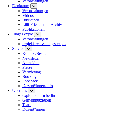
Veranstaltungen
Denkraum
Veranstaltungen
Videos
Bibliothek
Lilli-Friedemann-Archiv
Publikationen
Junges explo
Veranstaltungen
Projektarchiv Junges explo
Service
Kontakt/Besuch
Newsletter
Anmeldung
Preise
Vermietung
Booking
Feedback
Dozent*innen-Info
Über uns
exploratorium berlin
Gemeinnützigkeit
Team
Dozent*innen