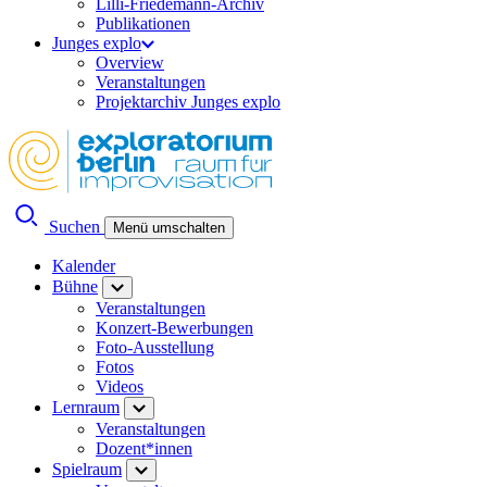
Lilli-Friedemann-Archiv
Publikationen
Junges explo
Overview
Veranstaltungen
Projektarchiv Junges explo
Suchen
Menü umschalten
Kalender
Bühne
Veranstaltungen
Konzert-Bewerbungen
Foto-Ausstellung
Fotos
Videos
Lernraum
Veranstaltungen
Dozent*innen
Spielraum